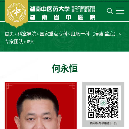
首页
科室导航
国家重点专科
肛肠一科（痔瘘 盆底）
>
>
>
>
专家团队
> 正文
何永恒