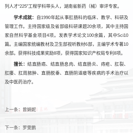
列人才“225”工程学科带头人，湖南省新药（械）审评专家。
学术成就：
自1990年起从事肛肠科的临床、教学、科研及
管理工作。主持国家级及省部级科研课题20余项，其中主持国
家自然科学基金项目4项。发表学术论文100余篇，其中Sci10
篇。主编国家统编教材及卫生部视听教材6部，主编学术专著10
余部。获得科技成果奖励8项，获得国家知识产权局专利8项。
擅长：
结直肠癌、结直肠息肉、结直肠炎、痔疮、肛裂、
肛痿、肛周脓肿、直肠脱垂、直肠阴道瘘等疾病的手术治疗以
及中医药治疗。
上一条：
曾娟妮
下一条：
罗雯鹏