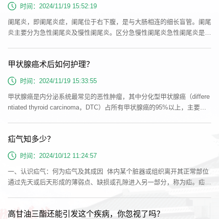
碍等因素引起。胆囊炎的症状急性胆囊炎：急性胆囊炎可分为急性结石性
时间：2024/11/19 15:52:19
胆囊炎和急性非...
阑尾炎，即阑尾炎症，阑尾位于右下腹，是与大肠相连的细长盲管。阑尾
炎主要分为急性阑尾炎及慢性阑尾炎。区分急慢性阑尾炎急性阑尾炎是指
阑尾的急性炎症过程，其特征为迅速发作的腹痛，通常局限于右下腹部，
伴有恶心、呕吐、发热和白细胞计数增高等炎症指标。病情进展迅速，若
甲状腺癌术后如何护理？
不及时治疗，可能发展为阑尾周围脓肿或穿孔，导致严重的腹膜炎。而慢
性阑尾炎则表现为反复发作的轻度腹痛，病程较长，症状相对较轻，但炎
时间：2024/11/19 15:33:55
症过程持续，...
甲状腺癌是内分泌系统最常见的恶性肿瘤，其中分化型甲状腺癌（differe
ntiated thyroid carcinoma，DTC）占所有甲状腺癌的95%以上，主要包
括乳头状癌、滤泡状癌、Hürthle细胞癌和低分化癌。规范的手术是甲状
腺癌治愈的前提，而术后规范化的治疗与随访是降低病人复发率和提高存
疝气知多少？
活率的关键，也是病人诊治中的重要组成部分。今天，我们就来深入探讨
并解答大家最为关心的甲状腺癌术后护理问题，帮助大家更好地理解和实
时间：2024/10/12 11:24:57
施术后护理。术...
一、认识疝气：何为疝气及其成因 体内某个脏器或组织离开其正常部位
通过先天或后天形成的薄弱点、缺损或孔隙进入另一部分，称为疝。疝多
发生于腹部，以腹外疝为多见。腹外疝是由腹腔内的脏器或组织连同腹膜
壁层，经腹壁薄弱点或孔隙，向体表突出而致，腹内疝是由脏器组织进入
高甘油三酯还能引发这个疾病，你忽视了吗？
腹腔内的间隙囊内而形成，如网膜孔疝。中医病名:疝气。疝气的成因多