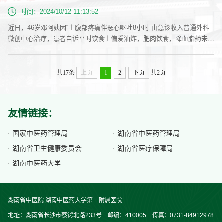
种多样，包括腹壁强度降低和腹内压力增高两 大主要因素。腹壁强度降
时间：2024/10/12 11:13:52
低可能是由于先...
近日，46岁邓阿姨因“上腹部疼痛伴恶心呕吐8小时”由急诊收入普通外科
微创中心治疗，患者自诉平时饮食上偏爱油炸，肥肉饮食，降血脂药未遵
医嘱规律服用，入院后予完善相关检查（三大常规、血淀粉酶、彩超、C
T等）化验结果提示甘油三酯13.5mmol/l，血清淀粉酶1000u/l,初步诊断
为：高甘油三酯型胰腺炎。治疗措施：1、常规治疗：采取禁食、胃肠减
共17条
上页
1
2
下页
共2页
压等以减少胰液分泌。2、中医特色治疗：在西医常规治疗的基础上配合
中医特色治疗手段...
友情链接：
· 国家中医药管理局
· 湖南省中医药管理局
· 湖南省卫生健康委员会
· 湖南省医疗保障局
· 湖南中医药大学
湖南省中医院 湖南中医药大学第二附属医院
地址：湖南省长沙市蔡锷北路233号 邮编：410005 传真：0731-84912978