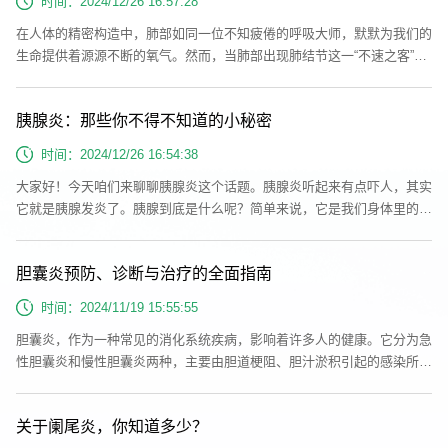
时间：2024/12/26 16:57:28
如有无渗血、肿胀...
在人体的精密构造中，肺部如同一位不知疲倦的呼吸大师，默默为我们的
生命提供着源源不断的氧气。然而，当肺部出现肺结节这一“不速之客”
时，我们的健康便可能亮起红灯。幸运的是，随着医疗技术的飞速发展，
肺结节射频消融术以其精准、微创的特点，成为了众多患者的新选择。然
胰腺炎：那些你不得不知道的小秘密
而，手术只是治疗的一部分，术后的精心护理才是确保健康恢复的关键。
下面，我们一起深入了解肺结节射频消融术后的护理知识吧！射频消融术
时间：2024/12/26 16:54:38
的基本原理射...
大家好！今天咱们来聊聊胰腺炎这个话题。胰腺炎听起来有点吓人，其实
它就是胰腺发炎了。胰腺到底是什么呢？简单来说，它是我们身体里的一
个小厨房，负责生产消化食物所需的“调料”——消化酶。一旦这个小厨房
出了问题，我们的消化系统就会闹脾气。那么，得了胰腺炎要注意些什么
胆囊炎预防、诊断与治疗的全面指南
呢？一、了解胰腺炎的种类胰腺炎有两种主要类型：急性胰腺炎和慢性胰
腺炎。急性胰腺炎就像是突然来的暴风雨，发病快，症状明显；而慢性胰
时间：2024/11/19 15:55:55
腺炎则像是...
胆囊炎，作为一种常见的消化系统疾病，影响着许多人的健康。它分为急
性胆囊炎和慢性胆囊炎两种，主要由胆道梗阻、胆汁淤积引起的感染所
致。本文将为您详细介绍胆囊炎的病因、症状、治疗及预防方法，帮助您
更好地了解这一疾病。胆囊炎的病因胆囊炎的主要病因包括胆道梗阻和胆
关于阑尾炎，你知道多少？
汁淤积。胆道梗阻主要由胆囊结石、细菌感染、寄生虫感染、胆囊排空障