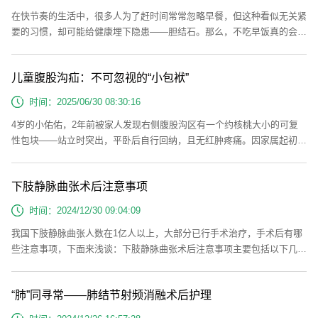
在快节奏的生活中，很多人为了赶时间常常忽略早餐，但这种看似无关紧
要的习惯，却可能给健康埋下隐患——胆结石。那么，不吃早饭真的会引
发胆结石吗？今天，我们就来揭开这个谜团。一、胆结石的成因从成分来
看，胆结石主要分为胆固醇结石、胆色素结石和混合结石。胆固醇结石的
儿童腹股沟疝：不可忽视的“小包袱”
形成，与胆汁中胆固醇、胆盐和磷脂比例失调有关；胆色素结石则多和胆
道感染、胆汁淤积相关。二、不吃早饭为什么会导致胆结石？规律的饮食
时间：2025/06/30 08:30:16
可以刺激胆囊...
4岁的小佑佑，2年前被家人发现右侧腹股沟区有一个约核桃大小的可复
性包块——站立时突出，平卧后自行回纳，且无红肿疼痛。因家属起初未
重视，直至近日才到医院就诊，被诊断为“右侧腹股沟疝”，并接受了腹腔
镜下疝囊高位结扎术，目前术后恢复良好。类似这样的案例在儿科并不少
下肢静脉曲张术后注意事项
见，那么儿童腹股沟疝究竟是什么？家长又该如何应对呢？小鼓包从何而
来？认识腹股沟疝这个小包块，医学上称为“腹股沟疝”，是婴幼儿常见的
时间：2024/12/30 09:04:09
先天性疾病...
我国下肢静脉曲张人数在1亿人以上，大部分已行手术治疗，手术后有哪
些注意事项，下面来浅谈：下肢静脉曲张术后注意事项主要包括以下几个
方面：一、抬高患肢在恢复期间，患者需要抬高患肢，有助于促进静脉回
流，减少下肢的肿胀。休息时，可将下肢垫高20度到30度，促进下肢血
“肺”同寻常——肺结节射频消融术后护理
液的回流。二、伤口护理手术可能会导致局部组织的损伤，因此要保持伤
口部位的清洁和干燥，定期更换药品，避免感染。密切观察伤口的情况，