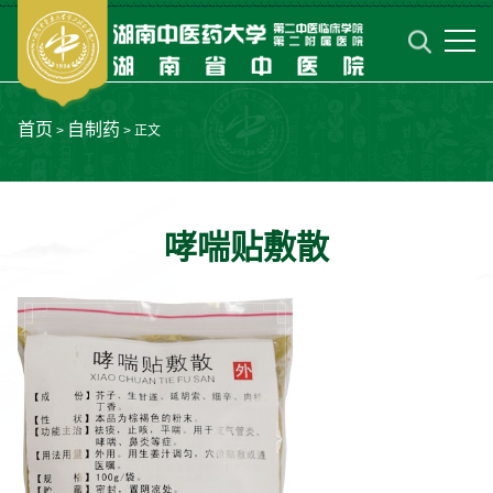
首页
自制药
>
> 正文
哮喘贴敷散