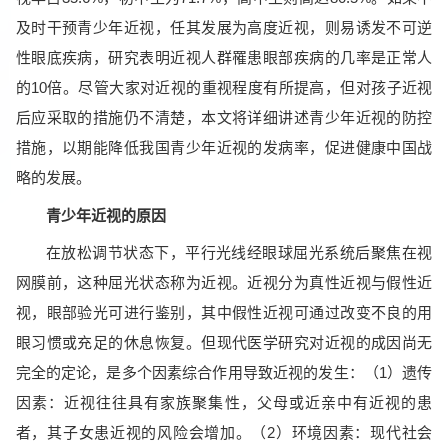
及时干预青少年近视，任其发展为高度近视，则易诱发不可逆
性眼底疾病，研究表明近视人群罹患眼部疾病的几率是正常人
的10倍。尽管大家对近视的重视程度有所提高，但对孩子近视
后应采取的措施仍不清楚，本文将详细讲述青少年近视的防控
措施，以期能降低我国青少年近视的发病率，促进健康中国战
略的发展。
青少年近视的原因
在放松调节状态下，平行光线经眼球屈光系统后聚焦在视
网膜前，这种屈光状态称为近视。近视分为真性近视与假性近
视，眼部验光可进行鉴别，其中假性近视可通过改变不良的用
眼习惯或充足的休息恢复。但现代医学研究对近视的成因尚无
完全的定论，是多个因素综合作用导致近视的发生：（1）遗传
因素：近视往往具有家族聚集性，父母或近亲中有近视的患
者，其子女患近视的风险会增加。（2）环境因素：现代社会