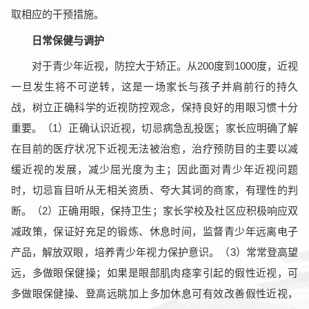
取相应的干预措施。
日常保健与调护
对于青少年近视，防控大于矫正。从200度到1000度，近视
一旦发生将不可逆转，这是一场家长与孩子并肩前行的持久
战，树立正确科学的近视防控观念，保持良好的用眼习惯十分
重要。（1）正确认识近视，切忌病急乱投医；家长应明确了解
在目前的医疗状况下近视无法被治愈，治疗预防目的主要以减
缓近视的发展，减少屈光度为主；因此面对青少年近视问题
时，切忌盲目听从无相关资质、夸大其词的商家，有理性的判
断。（2）正确用眼，保持卫生；家长学校及社区应积极响应双
减政策，保证好充足的锻炼、休息时间，监督青少年远离电子
产品，解放双眼，培养青少年视力保护意识。（3）常常登高望
远，多做眼保健操；如果是眼部肌肉痉挛引起的假性近视，可
多做眼保健操、登高远眺加上多加休息可有效改善假性近视，