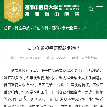
首页
科室导航
特色专科
眼科
健康指导
>
>
>
>
> 正文
青少年近视需要配戴眼镜吗
发布日期：2024-04-18 作者：孙春艳 编辑：宣传统战部
随着科技的发展，电子产品的普及以及学业压力的增加，
越来越多的青少年被近视所困扰。近视是全球重大卫生问题，
我国近视人数近7亿，呈现低龄、高发、进展快的特征，不仅严
重影响青少年的学习和工作，同时容易引起自卑、焦虑、抑郁
[1]
等心理问题
。调查显示，我国总近视率为52.7%，小学生近
视率占35.6%，初中生为71.7%，高中生则高达80.5%。如果不