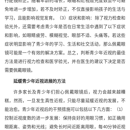
行配镜矫正。随着年龄的增长，眼轴和近视屈光度数会不可避
免地进一步增加，若不及时矫正，不仅直接影响孩子的生活与
学习，且能影响视觉发育。（3）症状和影响：除了视力检查和
验光外，还需要考虑青少年是否在日常生活中遇到了以下症状
和影响，如眼睛疲劳、模糊视觉、眼部不适、头痛等。若这些
症状明显影响了青少年的学习、生活和社交活动，那么佩戴眼
镜可能是一个有效的解决方案。总之，判断青少年近视的最佳
方法是进行视力检查和医学验光，并在医生的建议下决定是否
需要佩戴眼镜。
延缓青少年近视进展的方法
许多家长及青少年们担心佩戴眼镜后，视力会越来越糟
糕，然而，一旦发生真性近视，只能尽量延缓近视的发展，不
能治愈。青少年近视后的干预措施可以包括以下几方面：（1）
控制近视度数的进一步发展：保持良好的用眼习惯，如正确用
眼距离、姿势和光线；避免长时间近距离用眼，每40分钟近视