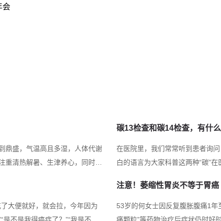
年会
我科承担了
学，每年理论教学
作，科室多次获得
每年派1-2名医
医经典临床师资
员的进修学习。截
专科规培40余人
碳13检查和碳14检查，有什
学员的广泛好评，
到鼎盛，气温高且多湿，人体代谢
在医院里，我们常常听到患者询问：
得“优秀住培带教
注重清热解暑、生津养心，同时兼
白的语言为大家科普这两种“碳”在
称号。我科先后承
.清热解暑：选择具有清热解暑作用
3）是碳元素的天然稳定同位素，
注意！萎缩性胃炎不等于胃癌
素和矿物质，煮成的绿豆汤不仅能
完全无害，孕妇、儿童均可安全使用
主持国自然课题3
苦瓜...
存在（由宇宙射线生成）。具有极微量
吃了大便就好，就会拉，今年因为
53岁的何女士因反复腹胀腹痛1
篇，主编及参编书
“是不是我得癌症了？”“我是不是
痛颗粒”等药物治疗后症状仍时好