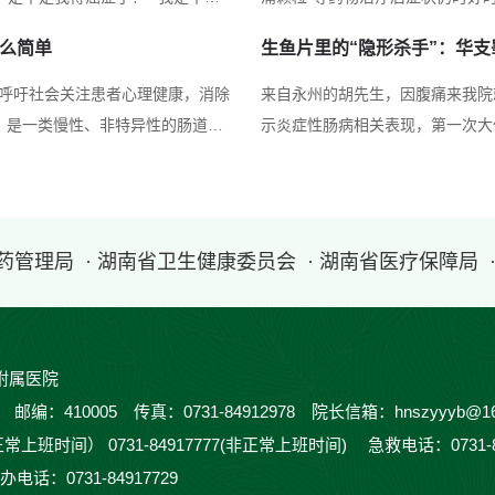
它是怎么产生的？它的危害，它的治
然何女士看到自己的检查报告的“
这么简单
生鱼片里的“隐形杀手”：华支
病的定义及病因结肠黑变病是由于
问医生，被医生告知，萎缩性胃炎
为特征的慢性消化系统疾病，是一种
”，呼吁社会关注患者心理健康，消除
来自永州的胡先生，因腹痛来我院
，是一类慢性、非特异性的肠道炎
示炎症性肠病相关表现，第一次大
）。这类疾病与普通肠炎不同，具有
床医生打来电话，大便里面有肝吸
有哪些症状？1.核心症状：身体发
们当地有吃生鱼片的习惯，于是患
次...
是，胡先生告知，当地有很多让感染
医药管理局
· 湖南省卫生健康委员会
· 湖南省医疗保障局
附属医院
410005 传真：0731-84912978 院长信箱：hnszyyyb@16
正常上班时间） 0731-84917777(非正常上班时间) 急救电话：0731-
办电话：0731-84917729