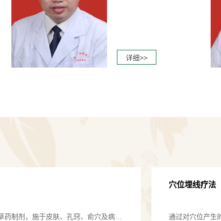
设备，13碳尿素
·诊疗范围：
详细>>
胃炎、肠炎
性消化不良、肠
性结肠炎、克罗
核、结核性腹膜
性肝病、自身免
炎、丙型病毒性
穴位埋线疗法
·治疗特色：
草药制剂，施于皮肤、孔窍、俞穴及病变
通过对穴位产生