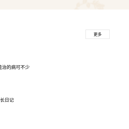
炎症性肠病MDT门诊，为炎症性肠病患者提供多
功能性胃肠病，充分发挥中医治疗优势，首创“中
治、情志引领、呼吸导引”多位一体的中医诊疗技
更多
流病、功能性胃肠病治疗中疗效颇佳。专科中药制
通便颗粒、复方芩柏颗粒、保元肠炎宁颗粒等临床
显著。除此之外，消化内镜中心可以开展胃肠镜检
 能治的病可不少
病变防治、胃空肠置管、肠梗阻导管置管、胃肠支
消化道止血、息肉切除（EMR、ESD）、食管
、组织胶注射、POEM手术等多种内镜诊疗，对
士长日记
临床诊断、病理诊断具有较强的科学性、准确性。