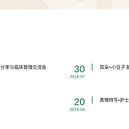
我科为主导开设了
专科支持；针对
药内调、中医外
术，在胃食管反
剂菊藻丸、生血
应用广泛，疗效
30
验分享与临床管理交流会
耳朵+小豆子
查、胃肠癌癌前
2018-07
架置入、取异物、
静脉曲张套扎治疗
20
束
真情特写•护
脾胃病科疾病的
2018-04
·教学科研：