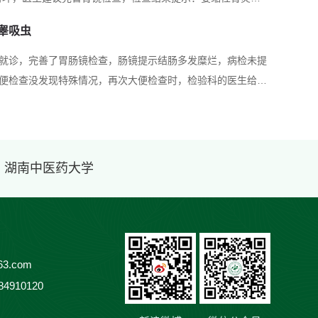
萎缩”两字，以为自己是不是胃缩小或是胃癌了，吓得匆跑来询
睾吸虫
不是癌症，也不是胃缩小了，是一种以胃黏膜上皮和腺体萎缩
良性病变，后续需要完善幽门...
就诊，完善了胃肠镜检查，肠镜提示结肠多发糜烂，病检未提
便检查没发现特殊情况，再次大便检查时，检验科的医生给管
虫的虫卵，再追问病人既往生活和饮食习惯，胡先生告知，他
者腹痛的原因便浮出水面，是由于肝吸虫病导致。令人惊讶的
了肝吸虫病，治疗肝吸虫的药物...
· 湖南中医药大学
3.com
84910120