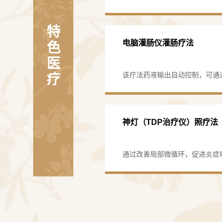
局部等部位的治病方法，属于中
发经络的功能，调和气血，改善
特
并调节人体的动态平衡，从而达
电脑灌肠仪灌肠疗法
色
的临床实践，已总结出来的一套
如…
医
该疗法药液输出自动控制，可通
疗
定，根据病情状况，可随时调整
够到达较深的病灶部位，达到药
疡性肠炎、克隆氏病、结肠性肠
神灯（TDP治疗仪）照疗法
道易激综合症。我科结合中医辩
性结…
通过改善局部微循环，促进炎症
功能，对消化系统疾病如急慢性
有良好效果。我科主要用于消化
止泻、止痛等方面，取得了较好