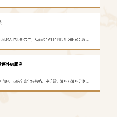
床经验丰富，对疑难危重症有了较高的诊治水平，
效针感效应”，长期发挥疏通经络作用，达到“深纳而久留
的效果。适用于各种慢性、顽固性疾病以及时间紧和害怕
以“中医有特色、西医争先进”为科室文化建设中
我科开展用于溃疡性结肠炎、功能性消化不良的治疗，并
西医结合优势，采用序贯疗法、穴位敷贴、隔物
法
床研究，经研究证明，穴位埋线疗法在改善溃疡性结肠…
拔罐疗法、刮痧疗法、放血疗法、火龙罐、神灯
流刺激人体经络穴位，从而调节神经肌肉组织的紧张度，
照疗法、电子针疗仪疗法、中药热熨敷技术、中医
环，达到镇痛止痉、消炎消肿，促进组织再生的临床作
中药灌肠等多元化治疗手段，对脾胃系疾病有了深
性腹痛、腹胀、便秘、泄泻等有显著疗效。其中短效止腹
医临床路径，为广大患者提供“简、便、效、廉”
左右，尤其对于功能性胃肠病所致腹胀疗效显著，症状缓解
溃疡性结肠炎
能很好地缓解患者的痛苦，提高生活质量。
。其次，科室目前设有炎症性肠病、功能性胃肠
消化道息肉4个亚专科，基于疾病诊疗方案的不
剂内服、溃结宁膏穴位敷贴、中药辩证灌肠方灌肠分期分
学的研究发展，对于亚专科区的特色治疗各有所
性结肠炎，治疗有效率达80%以上。
病的治疗，本专科经过近十年的研究，首次提出U
阳虚挾瘀”为主，首创溃结宁膏治疗脾肾阳虚型溃
究UC治疗新的给药途径——穴位敷贴治疗，且以