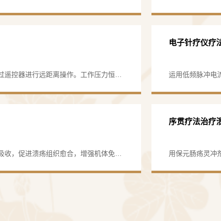
科室人员临
药外治法。通过对人体表穴位的刺激，激
持久、良性的“长
血液循环，促进和调整集体的免疫机能，
之，以治顽疾”
突出中医药特色，
到内病外治的目的。我科通过对脾胃病证
针灸痛苦的人。
心，充分发挥中
电子针疗仪疗
独特的、行之有效的穴位敷贴治疗方法。
开展了一系列临
灸、耳穴压豆、
过遥控器进行远距离操作。工作压力恒
运用低频脉冲电
（TDP治疗仪）
工作压力。利用气压推进药液，使药液能
促进周围血液循
定向透药治疗、
液保留灌肠效果。用于大肠炎性疾病：溃
用。我科用于急
炎、慢性结肠炎，及肠道功能性疾病：肠
入的认识，结合中
痛有效率85%
序贯疗法治疗
证局部用药，用电脑灌肠仪灌肠治疗溃疡
率可达86%，
的优质医疗服务
病、消化肿瘤、
吸收，促进溃疡组织愈合，增强机体免疫
用保元肠疡灵冲
同，结合中西医
胃肠炎、胃、十二指肠溃疡、便秘、腹泻
型处理治疗溃疡
性溃疡的止痛及促愈合、溃疡性结肠炎的
长。如炎症性肠
的疗效，其中止痛有效率可达75%。
C的病机以“脾肾
疡性结肠炎并探