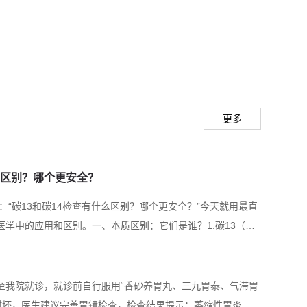
湖南中医药大学本科中医内科学与西医内科学的教
50余课时，同时承担大学本科见习和实习带教工
“实习带教优秀科室”、“优秀实习带教老师”荣誉。
师参加国医大师熊继柏临床现场教学系列讲座暨中
培训班以及消化道早癌培训班。接受省内外医务人
更多
止目前，培养硕博士研究生90余人，师承2人，
，科室住培工作所获成绩得到了领导的高度认可和
么区别？哪个更安全？
科室多次评为“年度优秀住培科室”，多名老师获
“碳13和碳14检查有什么区别？哪个更安全？”今天就用最直
老师”称号，以及多名专科规培学员获得“优秀学员”
医学中的应用和区别。一、本质区别：它们是谁？1.碳13（C1
担国家级、省部级、厅局级科研课题20余项，现
自然界中天然存在（约占碳元素的1.1%）。无放射性，对人体
。2.碳14（C14）是碳元素的放射性同位素，自然界中微量
项，省市级课题20余项。发表学术论文100余
放射性（半衰期约5730年）...
年至我院就诊，就诊前自行服用“香砂养胃丸、三九胃泰、气滞胃
籍9本。
时坏，医生建议完善胃镜检查，检查结果提示：萎缩性胃炎。