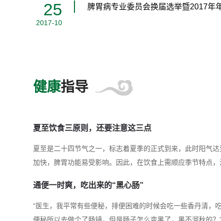
25
脾胃病专业委员会换届选举暨2017年
2017-10
健康
指导
夏至饮食三原则，还要注意这三点
夏至是二十四节气之一，标志着夏季的正式到来，此时阳气达
加快，脾胃功能易受影响。因此，在饮食上需顺应季节特点，
顾健脾祛湿。以下是一份夏至饮食指导：一、核心饮食原则1
通便一时爽，吃出来的“黑心肠”
的食物，如绿豆、苦瓜、西瓜等。绿豆富含蛋白质、B族维生
快速补充因出汗流失的电解质，还能通过利尿作用带走体内热气；
“医生，我平常有些便秘，排便困难的时候会吃一些香丹清，
便秘所以去做个了肠镜，但是肠子怎么变黑了，黑不溜秋的？”