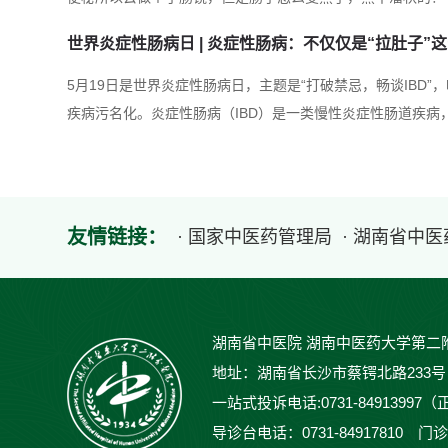
要把肠子都切了呀？”……那么，“黑心肠”到底是什么疾病？
世界炎症性肠病日 | 炎症性肠病：不仅仅是“拉肚子”
疗措施是什么？我们该如何去避免，去预防它？一、结肠黑变
结肠固有膜内的巨噬细胞含有大量的脂褐素样物质，黏膜色...
5月19日是世界炎症性肠病日，主题是“打破禁忌，畅谈IBD
疾病污名化。炎症性肠病（IBD）是一类慢性炎症性肠道疾病
症性疾病，主要包括溃疡性结肠炎（UC）和克罗恩病（CD
反复发作、终身受累的特点，被称为“绿色癌症”。炎症性肠病
出的“警报”消化道症状：腹泻：轻者每日3-5次，重者可达10-30
友情链接：
· 国家中医药管理局
· 湖南省中
湖南省中医院 湖南中医药大学第二
地址：湖南省长沙市蔡锷北路233号 邮编：
一站式投诉电话:0731-84913997（
导诊台电话：0731-84917810 门诊