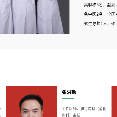
高职称5名，副高
名中医2名，全国
究生导师1人，硕
·科室布局：
开放床位50
专科门诊（诊室
室周一全天、周
MDT门诊（诊室
张洪勤
·科室设备：
博
主任医师、脾胃病科（消化
生
内科）主任
科室拥有奥