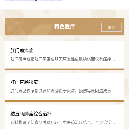
·主要人才
特色医疗
科室汇聚高层次医疗团队，现有肛肠专科医师6名,其
更多
中正高职称1名，副高职称2名，中级职称3名；国家自然基
金审稿专家2名、全国中医药百千万岐黄工程创新人才1
肛门瘙痒症
名，湖南名老中医学术继承人1名，CSCD审稿专家1名，
肛门瘙痒症指肛门周围皮肤无原发性皮肤损伤而仅有瘙痒症
博士研究生导师1人，硕士研究生导师1人。
状的一种皮肤病，长期发作可出现肛门皮肤增厚、糜烂、出
血等症状，严重时可蔓延会阴周围。我科辨证采用中药坐
浴、中药外敷、中药内服联合肛周皮肤局部封闭、肛周神经
肛门直肠狭窄
·科室布局
末梢切断、肛周瘙痒皮肤切除+肛周皮瓣移植术等多种治疗方
肛门直肠狭窄指肛管和直肠由于炎症、损伤等原因造成直
法，大大提高了临床治愈率，减少了复发率。
科室独立设置肛肠病区，开放床位53张，3间治疗室，
肠、肛管、肛门管径缩小变窄，排便通过受阻，排出困难或
VIP病房2间，门诊设有四个肛肠诊室，同时还有专家门
排便时间延长，多伴有肛门疼痛，便次增多，严重者可出现
进行性便秘、腹胀、腹痛、肠梗阻。我科开展了肛管狭窄皮
诊，配备现代化诊疗室、中医特色治疗室。
结直肠肿瘤综合治疗
瓣成形肛门成形术、直肠狭窄环切开或挂线术、经肛门直肠
我科构建了结直肠肿瘤化疗与中医药治疗结合、全身治疗与
狭窄瘢痕切除术等各类个性化治疗方案，结合患者病情，采