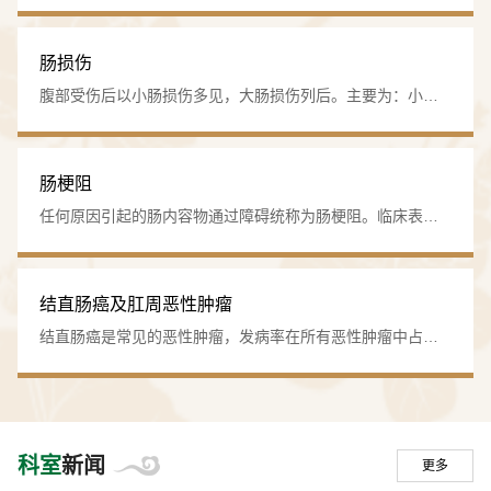
局部治疗结合等多学科交叉的中西医结合肿瘤综合治疗模
取最适合的手…
·科室设备
式，制定完善了中西医结合结直肠癌诊治规范，我科研发的
“天马颗粒剂”、“白芍七物颗粒”、“白术七物颗粒”、“枳实通降
肠损伤
科室拥有奥林巴斯电子肠镜诊疗系统、OMOM胶囊内
颗粒”等十余种中药制剂，对提高综合治疗有效率、改善患者
腹部受伤后以小肠损伤多见，大肠损伤列后。主要为：小肠
镜、生物反馈诊疗系统、三维腔内超声检查系统、盆底功
免疫功能、提高生存质量、延长生存时间、抗术后复发转
损伤，结肠损伤和直肠损伤。治疗原则：（1）小肠损伤：应
能障碍治疗仪、盆底肌电图检查仪等肛肠专科高精设备20
移…
急诊手术，修补破裂穿孔。（2） 结肠损伤：结肠损伤疗效好
余台，结合高分辨腔内超声和智能熏洗系统，实现精准诊
坏主要取决于能否及早手术。我们科室根据患者病情采取中
肠梗阻
断与高效治疗。
医药治疗+手术治疗，效果明显，减少住院费用和缩短住院时
任何原因引起的肠内容物通过障碍统称为肠梗阻。临床表
间。院内制剂枳实通降颗粒在促进肠道功能恢复方面疗效确
现：腹痛、腹胀、恶心呕吐、肛门停止排气、排便。主要原
切，并…
因：（1）肠外原因：①腹腔手术后粘连带可引起肠扭转而造
·诊疗范围
成梗阻。②嵌顿性腹外疝或内疝。③肠扭转。④肠外肿瘤压
结直肠癌及肛周恶性肿瘤
迫。（2）肠管本身的原因：①肠管狭窄例如肠道肿瘤（尤其
涵盖痔疮（内痔、外痔、混合痔）、肛裂、肛瘘、肛
结直肠癌是常见的恶性肿瘤，发病率在所有恶性肿瘤中占第
是结直肠癌），先天性狭窄和闭孔畸形。②肠套叠。老年人
三位，且有上升趋势。肛周恶性肿瘤包括鳞状细胞癌、恶性
周脓肿、结直肠肿瘤、溃疡性结肠炎、慢性便秘、肛周湿
出现肠梗阻…
黑色素瘤、神经内分泌癌等，也非罕见疾病。手术是治疗结
疹藏毛窦、骶尾部囊肿、直肠阴道瘘、直肠脱垂等肛肠疾
直肠癌最有效和主要的治疗方式，早期肿瘤手术效果最好，
病的微创手术及中医辨证治疗。尤其擅长结直肠肿瘤的早
部分晚期肿瘤患者也需要行姑息性手术。肛周恶性肿瘤则必
科室
新闻
期筛查与中西医结合治疗，痔疮出血导致的贫血、术后创
更多
须根据病理性质的不同和分期不同而采取手术或综合治疗的