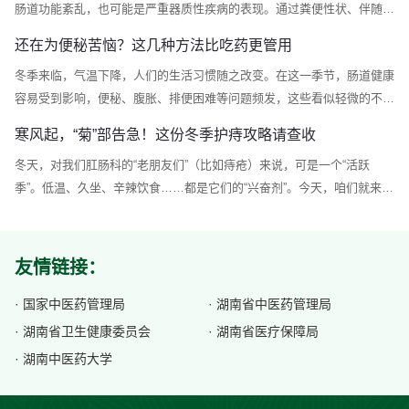
肠道功能紊乱，也可能是严重器质性疾病的表现。通过粪便性状、伴随症
道路怒症。一、什么是肠梗阻？（高速封路了）简单说，就是你的肠子，
状等特征判断病因，是保障自身健康的重要能力。1. 感染性腹泻（常见
因为...
还在为便秘苦恼？这几种方法比吃药更管用
且需精准甄别）病毒型：以诺如病毒最为典型，起病急促，主要表现为呕
冬季来临，气温下降，人们的生活习惯随之改变。在这一季节，肠道健康
吐与水样腹泻，具有高度传染性，常被称为“冬季呕吐病”。细菌型：多因
容易受到影响，便秘、腹胀、排便困难等问题频发，这些看似轻微的不
食用未彻底煮熟的食物引发，腹泻常伴随腹痛、发热症状，粪便中可能出
适，却会显著降低生活质量。本文将深入解析冬季肠道问题的成因，并提
现黏液。其他...
寒风起，“菊”部告急！这份冬季护痔攻略请查收
供科学解决方案，为肠道健康提供保障。一、冬季肠道常见问题及成因1.
冬天，对我们肛肠科的“老朋友们”（比如痔疮）来说，可是一个“活跃
便秘：水分流失引发粪便干结冬季气候干燥，人体通过呼吸和皮肤散失的
季”。低温、久坐、辛辣饮食……都是它们的“兴奋剂”。今天，咱们就来聊
水分较夏季明显增多。若未能及时补充水分，大肠会加强对粪便中水分的
聊，如何在这个冬天守住“菊部”地区的安宁。冬季，痔疮为何频频“搞事
回收作用，导致...
情”？血管也“怕冷”：寒冷刺激会使肛门周围的血管和弹性组织收缩，血液
循环不畅，容易导致静脉淤血、曲张，从而诱发或加重痔疮。久坐是“帮
友情链接：
凶”：无论是办公室加班，还是宅家追剧，长时间的静坐，会让腹部压力
增...
· 国家中医药管理局
· 湖南省中医药管理局
· 湖南省卫生健康委员会
· 湖南省医疗保障局
· 湖南中医药大学