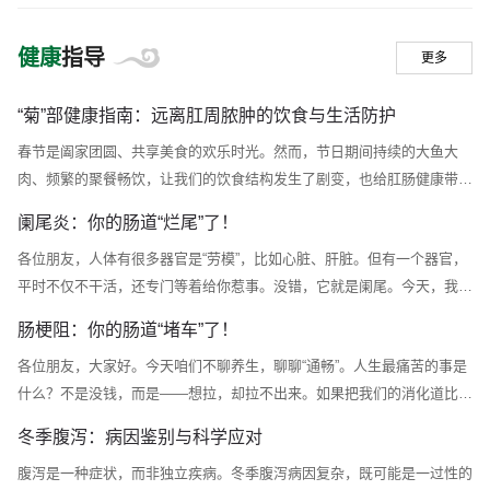
·教学科研
健康
指导
更多
我科承担国家自然科学基金课题3项、省部级科研项目
“菊”部健康指南：远离肛周脓肿的饮食与生活防护
5项，牵头制定《湖南省肛肠疾病中西医结合诊疗规范》。
春节是阖家团圆、共享美食的欢乐时光。然而，节日期间持续的大鱼大
作为湖南中医药大学博士、硕士学位授予点，承担了湖南
肉、频繁的聚餐畅饮，让我们的饮食结构发生了剧变，也给肛肠健康带来
中医药大学肛肠专业的本科及研究生教学任务，还接受省
了不小的隐患。每年春节后，我院肛肠科因肛周脓肿就诊的患者就会增
阑尾炎：你的肠道“烂尾”了！
内外的医务人员的进修学习，截至目前，已经培养硕士博
多。为何节日盛宴会成为“脓肿”的导火索呢？我院肛肠五科副主任医师林
各位朋友，人体有很多器官是“劳模”，比如心脏、肝脏。但有一个器官，
士研究生20余名。
仁敬表示：节日期间易发生脓肿的原因包括以下几点：饮食失衡：禽肉、
平时不仅不干活，还专门等着给你惹事。没错，它就是阑尾。今天，我们
海鲜、畜肉等丰盛菜肴是节日餐桌的主角，过多的摄入会导致粪便干结、
就来扒一扒这个“只会发炎，不会发言”的家伙。一、阑尾是个啥？阑尾，
粗硬，在排出时...
肠梗阻：你的肠道“堵车”了！
位于你右下腹的那根细细长长的管子，长得像条蚯蚓。在远古时期，它是
各位朋友，大家好。今天咱们不聊养生，聊聊“通畅”。人生最痛苦的事是
咱们祖先用来消化树皮草根的“重工业基地”。但进化到现在，它基本上已
什么？不是没钱，而是——想拉，却拉不出来。如果把我们的消化道比作
经退役了。它的日常工作内容如下：1.装死（平时毫无存在感）。2.收集
一条“人体高速公路”，那肠梗阻就是一场史诗级的“黄金周大堵车”。前面
垃圾（...
冬季腹泻：病因鉴别与科学应对
堵得水泄不通，后面还在源源不断地想上高速，交警（医生）在直升机上
腹泻是一种症状，而非独立疾病。冬季腹泻病因复杂，既可能是一过性的
看得直摇头。今天，我们就来扒一扒这个让无数英雄好汉“痛不欲生”的肠