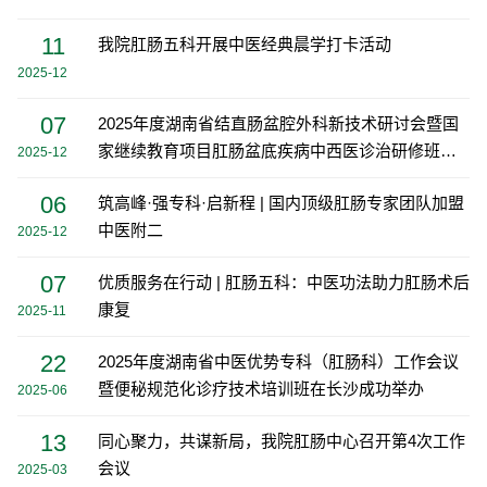
面不愈合及全身整体的调理，中医药辅助治疗减少放化疗
方式。我科…
过程中的毒副作用和增加化疗敏感性，消化系统疾病的中
11
我院肛肠五科开展中医经典晨学打卡活动
医治疗。
2025-12
07
2025年度湖南省结直肠盆腔外科新技术研讨会暨国
家继续教育项目肛肠盆底疾病中西医诊治研修班暨
2025-12
·治疗特色
湖南省肛肠集群建设项目会在长沙成功举办
06
中西医结合：以中医辨证施治为基础，结合微创手术
筑高峰·强专科·启新程 | 国内顶级肛肠专家团队加盟
中医附二
2025-12
（如RPH、TST）、中药熏洗、穴位贴敷、耳穴疗法、灸
法等减中医特色疗法少术后复发。
07
优质服务在行动 | 肛肠五科：中医功法助力肛肠术后
康复
肿瘤综合治疗：开展结直肠肿瘤根治术，辅以中药调
2025-11
理减轻放化疗副作用，提升患者生存质量。
22
2025年度湖南省中医优势专科（肛肠科）工作会议
肛肠疾病的无痛手术治疗：注重微创、无痛减痛，肛
暨便秘规范化诊疗技术培训班在长沙成功举办
2025-06
门保护等理念，通过围手术期中医药干预，缩短住院周
13
同心聚力，共谋新局，我院肛肠中心召开第4次工作
期，加快术后康复。
会议
2025-03