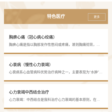
态血压/心电图监护仪、运动平板、有创/无创呼吸机、心功
能检测仪等先进设备。心导管室配备数字减影血管造影系
特色医疗
更多
统（DSA）、血管内超声（IVUS），可开展冠脉介入、射
频消融、起搏器植入等高精尖技术。
胸痹心痛（冠心病心绞痛）
胸痹心痛是指以胸部发作性憋闷或疼痛，甚则胸痛彻背，喘
·诊疗范围
息不得卧为主症的一种疾病，轻者仅感胸闷如窒，呼吸欠
畅，重者则有胸痛，严重者心痛彻背，背痛彻心。该病的病
涵盖冠心病、高血压病、心力衰竭、心律失常、心肌
机关键是本虚标实，本虚为阴阳气血虚，标实为寒凝、痰
心衰病（慢性心力衰竭）
病、先天性心脏病等心血管常见病及危急重症，中医治疗
阻、气滞、血瘀，以致心脉瘀阻或／和心脉失养，而发心
心衰病系心血管病科优势治疗病种之一，主要表现为“水肿”、
参与率达100%。
痛，其主要的治疗法则为扶正与祛邪兼顾，发时治标为主，
“心悸”、“喘证”等范畴。    通过对多年临床研究总结，我科对
平时重在标本同治…
心衰病的发病机制提出了“心肾阳虚，宗气下陷”为本，“水
饮”、“痰浊”、“血瘀”为标的学术观点，确立了温补肾阳，升补
心力衰竭中西结合治疗
·治疗特色
宗气，佐以利水化饮祛瘀的基本大法，并开展了多项临床研
心力衰竭：中西结合是我科治疗心力衰竭的基本原则，在规
究，结果表明，该治法制导下确定的协定方“…
中西医结合优势显著
：
范化使用西药的基础上，配合中医药治疗，获得了较好的疗
效。同时，对心力衰竭的中医药治疗，我科根据学科学术带