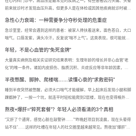
在心内科门诊中，高血压是最常见的疾病之一。有些患者因为头痛、头晕
前来就诊时才发现血压升高，但更多人是在体检或因其他疾病就诊时被查
出高血压。之所以被称为“无声的杀手”，是因为高血压在早期往往没有明
急性心力衰竭：一种需要争分夺秒处理的危重症
显症状，但会在长期过程中对心脏、大脑、肾脏和血管造成持续损害。什
急诊室里，经常会遇到这样的患者：被家人搀扶着送来，面色苍白，大口
么是高血压？血压是血液在血管内流动时对血管壁产生的压力。在未使用
喘气，口唇发紫，满头冷汗，反复说“喘不上气”。这类表现，很可能就是
降压药物的情况下，如果非同日三次测量诊室血压：收缩压 ≥140 mmHg
急性心力衰竭的典型情况。什么是急性心力衰竭？心力衰竭，简称“心
和/或舒张压...
年轻，不是心血管的“免死金牌”
衰”，是指心脏泵血功能下降，无法满足全身组织器官的需要。急性心力
大量真实病例及相关实证研究结果表明：生理年龄的增长并非心血管“老
衰竭，是指这种功能在短时间内突然发生或明显加重，进展快、风险高，
化”的唯一条件。诸如内皮损伤、脂质沉积、炎症反应等非年龄因素，同
严重时可危及生命。临床上最常见的是急性左心衰竭。当左心室泵血能力
样会引发心血管病变。也就是说，心血管疾病并非老年人专属，即便是年
突然下降时，...
半夜憋醒、脚肿、爬楼喘……读懂心衰的“求救密码”
轻人，一旦心血管长期“透支”，同样会成为心血管疾病的受害者。一、哪
睡到半夜突然被憋醒，必须大口喘气才能缓解，早上起床后发现小腿和脚
些行为正在悄悄“透支”心血管健康？首先，长期无节制地摄入高热量食
踝都肿了，一按一个坑，就连平时轻松能爬到2层楼，现在也变得格外费
物、含糖饮料，加上不规律饮食、久坐不动，容易导致腹型肥胖、高血
力……生活中这些看似不起眼的变化，其实很有可能是心脏向我们发出的
脂、高血压及...
熬夜+爆肝=“猝死套餐”？年轻人必须看清的3个真相
“求救信号”。那么我们的心脏到底是怎么了？又该采取什么措施预防这些
“又肝了个通宵，感觉心脏在敲警钟……”“昨晚赶项目到凌晨，现在头晕得
情况的出现呢？一、心衰的真相：是泵血“乏力”，而非心跳“停止”很多人
站不住”......这样的吐槽在年轻人的社交圈里越来越常见。熬夜加“爆肝”
听到心力衰竭，误认为是心脏停止跳动。其实是错误的见解。人体的心脏
（这里指高强度透支精力），似乎成了当代人的生存常态，但你知道吗？
就像一个...