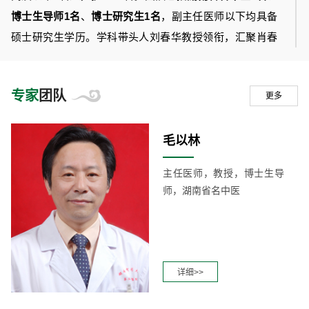
博士生导师1名
、
博士研究生1名
，副主任医师以下均具备
硕士研究生学历。学科带头人刘春华教授领衔，汇聚肖春
香、毛以林、熊向晖、李旭、李庆、李杰等知名专家，形
成老中青结合的高水平医疗团队。
专家
团队
更多
·科室布局
毛以林
开放普通病床50张，配备心血管监护病房（CCU）；
主任医师，教授，博士生导
设独立门诊、心导管室、心电工作站及重点专科研究室；
师，湖南省名中医
现位于仲景楼五楼，配备现代化诊疗区域，满足临床、科
研、教学一体化需求。
详细>>
·科室设备
拥有心脏中央监护系统、心脏除颤监护仪、24小时动