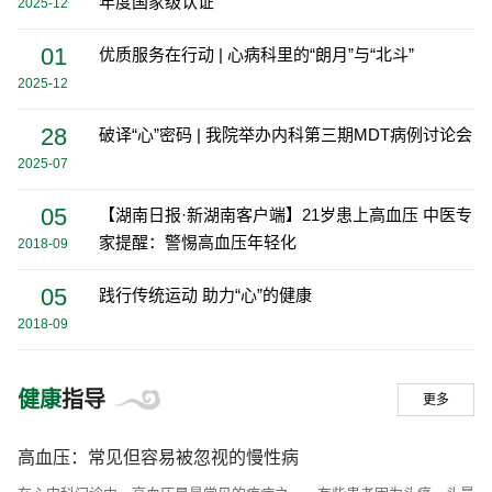
年度国家级认证
2025-12
医师规培任务，培养博士硕士研究生300余名，接收省内外
01
优质服务在行动 | 心病科里的“朗月”与“北斗”
进修及实习医师超1000人次，主办国家级心血管研修班，
2025-12
辐射基层医疗单位。
28
破译“心”密码 | 我院举办内科第三期MDT病例讨论会
·
科研
：近5年获省部级科研项目3项、省中医药科技奖
2025-07
2项，发表核心期刊论文20余篇（如刘春华院长团队TRPM
8通路研究、熊向晖教授血管钙化机制探索）；主持中药大
05
【湖南日报·新湖南客户端】21岁患上高血压 中医专
品种临床评价、老年医学重点学科建设等课题。
家提醒：警惕高血压年轻化
2018-09
·
协作网络
：牵头成立互联网医院协作网络，开展基层
05
践行传统运动 助力“心”的健康
帮扶、科普义诊，推广心血管疾病防治技术。
2018-09
健康
指导
更多
高血压：常见但容易被忽视的慢性病