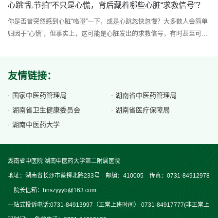
心跳“乱节拍”不只是心慌，背后藏着哪些心脏“求救信号”？
这对身体的伤害，可能比你想象中更隐蔽、更致命。今天就来扒一扒“熬
你是否曾突然感到心脏“咯噔”一下，或是心跳忽快忽慢？大多数人会简单
夜+爆肝”背后的3个残酷真相，每个年轻人都该认真看完。真相1：“肝”的
归因于“心慌”，但事实上，这可能是心脏发出的求救信号，有时甚至可能
委屈，不只是“累”那么简单很多人觉得“爆肝”就是累，睡一觉就没事了...
预示着严重的心脏疾病。那么如何尽早识别这些危险信号呢？今天，我们
就来揭开“乱节拍”背后的秘密。一、“乱节拍”的典型表现：不止是心慌心
脏是人体的“发动机”，正常情况下，心脏的跳动是由“最高司令部”窦房结
友情链接：
所发起，心脏以60-100次/分钟的规律节奏跳动。但当这一传导信号异常
时...
· 国家中医药管理局
· 湖南省中医药管理局
· 湖南省卫生健康委员会
· 湖南省医疗保障局
· 湖南中医药大学
湖南省中医院 湖南中医药大学第二附属医院
地址：湖南省长沙市蔡锷北路233号 邮编：410005 传真：0731-84912978
院长信箱：hnszyyyb@163.com
一站式投诉电话:0731-84913997（正常上班时间） 0731-84917777(非正常上