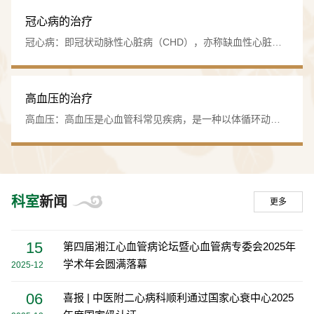
1.
中医特色疗法
：开展穴位贴敷、耳穴压豆、中药封
头人提出的“心衰从饮论治”理论，进行了多年的临床和实验研
冠心病的治疗
包、拔罐等中医外治技术，结合自制中药制剂（如心康冲
究，开发了益心丸、心力舒康丸等纯中药制剂，能显著改善
冠心病：即冠状动脉性心脏病（CHD），亦称缺血性心脏
剂、益心丸、安魂散敷脐）显著提升疗效，缩短疗程，降
心力衰竭患者临床症状和体征，具有明显的抗心衰作用，该
病，包括冠状动脉粥样硬化性心脏病和冠状动脉功能性改变
低费用。
制剂剂…
即冠状动脉痉挛。根据WHO的统计，冠心病是世界上最常见
的死亡原因之一。我科对冠心病心绞痛的防治进行了系列研
2.
危急重症救治
：2003年设立CCU病房，开展冠脉介
高血压的治疗
究，开发了内治、外治、针灸、饮食等多种疗法，从而使冠
入（支架植入）、心脏再同步化治疗（CRT）、射频消
高血压：高血压是心血管科常见疾病，是一种以体循环动脉
心病心绞痛的治疗效果显著提高，复发率显著下降。自发研
压升高为主要特点，由多基因遗传、环境及多种危险因素相
融、血管内超声检查（IVUS）等现代技术，危急重症救治
制了天然舒冠精…
互作用所致的全身性疾病。近期调查显示，在我国，人群高
成功率居省内前列。
血压知晓率、治疗率、控制率分别为30.2%、24.7%和6.
3.
创新诊疗体系
：首创“心康饮”协定方治疗扩心病，形
1%，仍处于较差水平。我科经过多年研究，根据高血压阴虚
科室
新闻
更多
阳亢、瘀血阻络的病机，同时以“胰岛素抵抗”为中心环节，开
成独特理论体系；研发“神农活血膏”外贴治疗胸痹心痛，疗
发研制以四…
效显著，吸引全国患者就诊。
15
第四届湘江心血管病论坛暨心血管病专委会2025年
学术年会圆满落幕
2025-12
·教学科研
06
喜报 | 中医附二心病科顺利通过国家心衰中心2025
·
教学
：承担湖南中医药大学本科、研究生教学及住院